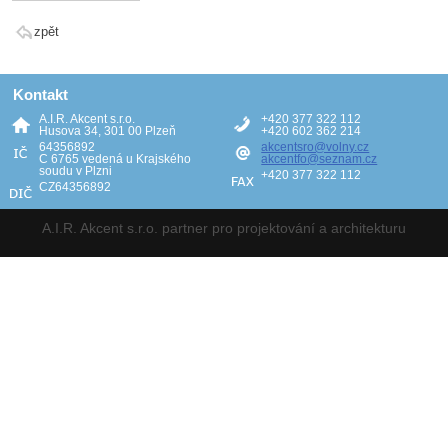
zpět
Kontakt
A.I.R. Akcent s.r.o.
+420 377 322 112
Husova 34, 301 00 Plzeň
+420 602 362 214
64356892
akcentsro@volny.cz
C 6765 vedená u Krajského
akcentfo@seznam.cz
soudu v Plzni
+420 377 322 112
CZ64356892
A.I.R. Akcent s.r.o. partner pro projektování a architekturu