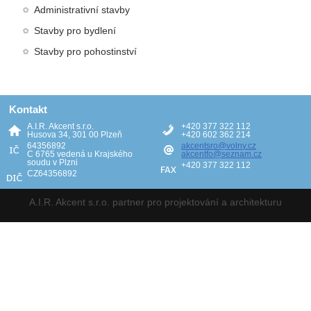
Administrativní stavby
Stavby pro bydlení
Stavby pro pohostinství
Kontakt
A.I.R. Akcent s.r.o.
+420 377 322 112
Husova 34, 301 00 Plzeň
+420 602 362 214
64356892
akcentsro@volny.cz
C 6765 vedená u Krajského
akcentfo@seznam.cz
soudu v Plzni
+420 377 322 112
CZ64356892
A.I.R. Akcent s.r.o. partner pro projektování a architekturu